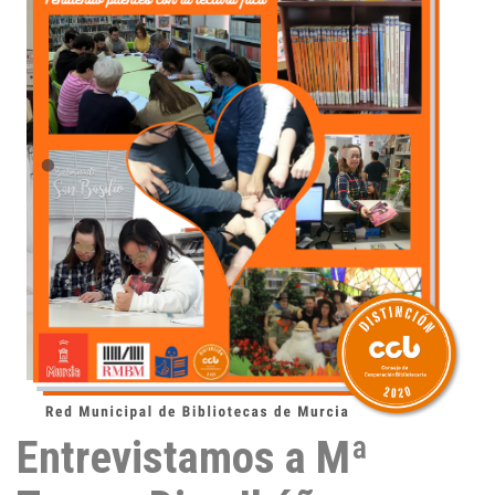
d
I
n
Entrevistamos a Mª