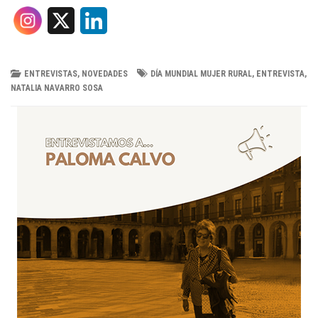
X
L
i
n
ENTREVISTAS
,
NOVEDADES
DÍA MUNDIAL MUJER RURAL
,
ENTREVISTA
,
NATALIA NAVARRO SOSA
k
e
d
I
n