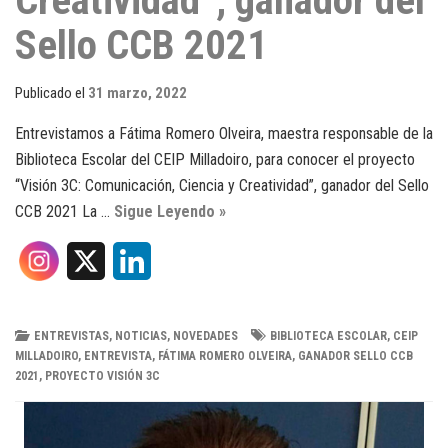
Creatividad”, ganador del
Sello CCB 2021
Publicado el
31 marzo, 2022
Entrevistamos a Fátima Romero Olveira, maestra responsable de la
Biblioteca Escolar del CEIP Milladoiro, para conocer el proyecto
“Visión 3C: Comunicación, Ciencia y Creatividad”, ganador del Sello
CCB 2021 La …
Sigue Leyendo »
X
L
i
n
ENTREVISTAS
,
NOTICIAS
,
NOVEDADES
BIBLIOTECA ESCOLAR
,
CEIP
MILLADOIRO
,
ENTREVISTA
,
FÁTIMA ROMERO OLVEIRA
,
GANADOR SELLO CCB
k
2021
,
PROYECTO VISIÓN 3C
e