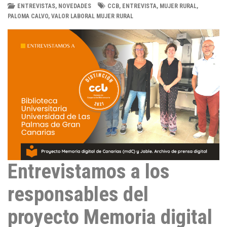
n
ENTREVISTAS
,
NOVEDADES
CCB
,
ENTREVISTA
,
MUJER RURAL
,
PALOMA CALVO
,
VALOR LABORAL MUJER RURAL
k
e
d
I
n
Entrevistamos a los
responsables del
proyecto Memoria digital