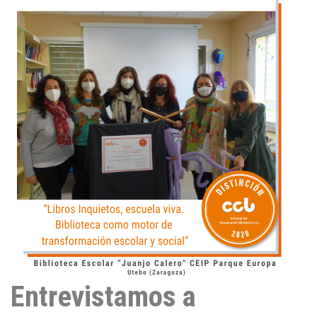
e
d
I
n
Entrevistamos a