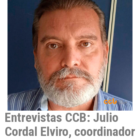
d
I
n
Entrevistas CCB: Julio
Cordal Elviro, coordinador