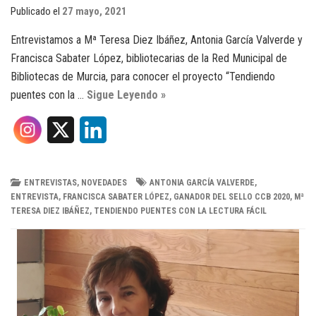
Publicado el
27 mayo, 2021
Entrevistamos a Mª Teresa Diez Ibáñez, Antonia García Valverde y
Francisca Sabater López, bibliotecarias de la Red Municipal de
Bibliotecas de Murcia, para conocer el proyecto “Tendiendo
puentes con la …
Sigue Leyendo »
X
L
i
n
ENTREVISTAS
,
NOVEDADES
ANTONIA GARCÍA VALVERDE
,
ENTREVISTA
,
FRANCISCA SABATER LÓPEZ
,
GANADOR DEL SELLO CCB 2020
,
Mª
k
TERESA DIEZ IBÁÑEZ
,
TENDIENDO PUENTES CON LA LECTURA FÁCIL
e
d
I