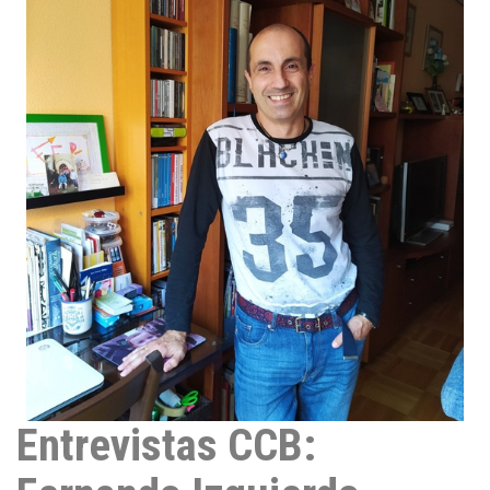
d
I
n
Entrevistas CCB: