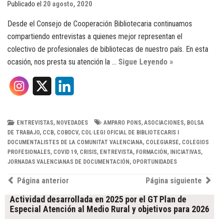
Publicado el
20 agosto, 2020
Desde el Consejo de Cooperación Bibliotecaria continuamos
compartiendo entrevistas a quienes mejor representan el
colectivo de profesionales de bibliotecas de nuestro país. En esta
ocasión, nos presta su atención la …
Sigue Leyendo »
X
L
i
n
ENTREVISTAS
,
NOVEDADES
AMPARO PONS
,
ASOCIACIONES
,
BOLSA
DE TRABAJO
,
CCB
,
COBDCV
,
COL·LEGI OFICIAL DE BIBLIOTECARIS I
k
DOCUMENTALISTES DE LA COMUNITAT VALENCIANA
,
COLEGIARSE
,
COLEGIOS
PROFESIONALES
,
COVID 19
,
CRISIS
,
ENTREVISTA
,
FORMACIÓN
,
INICIATIVAS
,
e
JORNADAS VALENCIANAS DE DOCUMENTACIÓN
,
OPORTUNIDADES
Post
d
Página anterior
Página siguiente
navigation
I
Actividad desarrollada en 2025 por el GT Plan de
Especial Atención al Medio Rural y objetivos para 2026
n