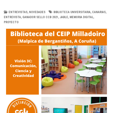
i
n
ENTREVISTAS
,
NOVEDADES
BIBLIOTECA UNIVERSITARIA
,
CANARIAS
,
ENTREVISTA
,
GANADOR SELLO CCB 2021
,
JABLE
,
MEMORIA DIGITAL
,
k
PROYECTO
e
d
I
n