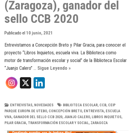
(Zaragoza), ganador del
sello CCB 2020
Publicado el
10 junio, 2021
Entrevistamos a Concepción Breto y Pilar Gracia, para conocer el
proyecto “Libros Inquietos, escuela viva. La Biblioteca como
motor de transformación escolar y social” de la Biblioteca Escolar
“Juanjo Calero” …
Sigue Leyendo »
X
L
i
n
ENTREVISTAS
,
NOVEDADES
BIBLIOTECA ESCOLAR
,
CCB
,
CEIP
PARQUE EUROPA DE UTEBO
,
CONCEPCIÓN BRETO
,
ENTREVISTA
,
ESCUELA
k
VIVA
,
GANADOR DEL SELLO CCB 2020
,
JUANJO CALERO
,
LIBROS INQUIETOS
,
PILAR GRACIA
,
TRANSFORMACIÓN ESCOLAR Y SOCIAL
,
ZARAGOZA
e