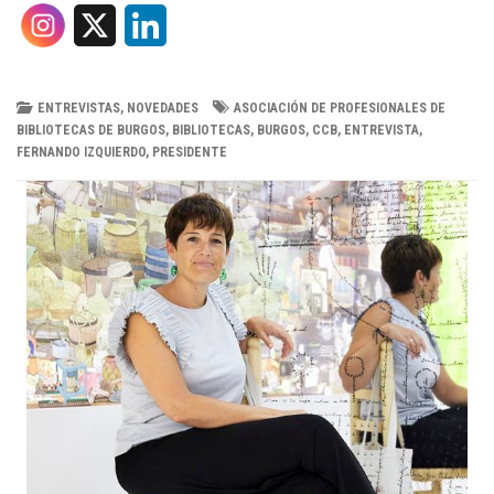
X
L
i
n
ENTREVISTAS
,
NOVEDADES
ASOCIACIÓN DE PROFESIONALES DE
BIBLIOTECAS DE BURGOS
,
BIBLIOTECAS
,
BURGOS
,
CCB
,
ENTREVISTA
,
k
FERNANDO IZQUIERDO
,
PRESIDENTE
e
d
I
n