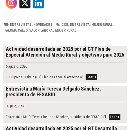
X
L
i
n
ENTREVISTAS
,
NOVEDADES
CCB
,
ENTREVISTA
,
MUJER RURAL
,
PALOMA CALVO
,
VALOR LABORAL MUJER RURAL
k
Post
e
navigation
Actividad desarrollada en 2025 por el GT Plan de
Especial Atención al Medio Rural y objetivos para 2026
d
6 agosto, 2026
I
El Grupo de Trabajo (GT) Plan de Especial Atención al …
Leer +
n
Entrevista a María Teresa Delgado Sánchez,
presidenta de FESABID
30 julio, 2026
Entrevista a María Teresa Delgado Sánchez, presidenta de FESABID El …
Leer +
Actividad desarrollada en 2025 por el GT Desarrollo