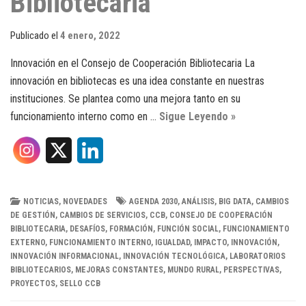
Bibliotecaria
Publicado el
4 enero, 2022
Innovación en el Consejo de Cooperación Bibliotecaria La
innovación en bibliotecas es una idea constante en nuestras
instituciones. Se plantea como una mejora tanto en su
funcionamiento interno como en …
Sigue Leyendo »
X
L
i
n
NOTICIAS
,
NOVEDADES
AGENDA 2030
,
ANÁLISIS
,
BIG DATA
,
CAMBIOS
DE GESTIÓN
,
CAMBIOS DE SERVICIOS
,
CCB
,
CONSEJO DE COOPERACIÓN
k
BIBLIOTECARIA
,
DESAFÍOS
,
FORMACIÓN
,
FUNCIÓN SOCIAL
,
FUNCIONAMIENTO
EXTERNO
,
FUNCIONAMIENTO INTERNO
,
IGUALDAD
,
IMPACTO
,
INNOVACIÓN
,
e
INNOVACIÓN INFORMACIONAL
,
INNOVACIÓN TECNOLÓGICA
,
LABORATORIOS
BIBLIOTECARIOS
,
MEJORAS CONSTANTES
,
MUNDO RURAL
,
PERSPECTIVAS
,
d
PROYECTOS
,
SELLO CCB
I