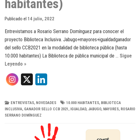
habitantes)
Publicado el
14 julio, 2022
Entrevistamos a Rosario Serrano Domínguez para conocer el
proyecto Biblioteca Inclusiva. Jabugo+mayores+igualdadganador
del sello CCB2021 en la modalidad de biblioteca pública (hasta
10.000 habitantes) La Biblioteca de pública municipal de …
Sigue
Leyendo »
X
L
i
n
ENTREVISTAS
,
NOVEDADES
10.000 HABITANTES
,
BIBLIOTECA
INCLUSIVA
,
GANADOR SELLO CCB 2021
,
IGUALDAD
,
JABUGO
,
MAYORES
,
ROSARIO
k
SERRANO DOMÍNGUEZ
e
d