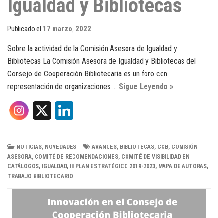
Igualdad y Bibliotecas
Publicado el
17 marzo, 2022
Sobre la actividad de la Comisión Asesora de Igualdad y
Bibliotecas La Comisión Asesora de Igualdad y Bibliotecas del
Consejo de Cooperación Bibliotecaria es un foro con
representación de organizaciones …
Sigue Leyendo »
X
L
i
n
NOTICIAS
,
NOVEDADES
AVANCES
,
BIBLIOTECAS
,
CCB
,
COMISIÓN
ASESORA
,
COMITÉ DE RECOMENDACIONES
,
COMITÉ DE VISIBILIDAD EN
k
CATÁLOGOS
,
IGUALDAD
,
III PLAN ESTRATÉGICO 2019-2023
,
MAPA DE AUTORAS
,
TRABAJO BIBLIOTECARIO
e
d