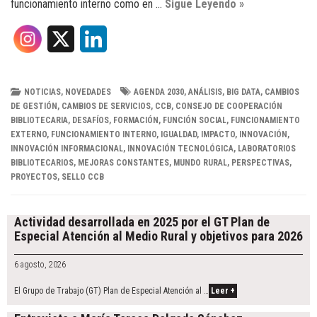
funcionamiento interno como en …
Sigue Leyendo »
X
L
i
n
NOTICIAS
,
NOVEDADES
AGENDA 2030
,
ANÁLISIS
,
BIG DATA
,
CAMBIOS
DE GESTIÓN
,
CAMBIOS DE SERVICIOS
,
CCB
,
CONSEJO DE COOPERACIÓN
k
BIBLIOTECARIA
,
DESAFÍOS
,
FORMACIÓN
,
FUNCIÓN SOCIAL
,
FUNCIONAMIENTO
EXTERNO
,
FUNCIONAMIENTO INTERNO
,
IGUALDAD
,
IMPACTO
,
INNOVACIÓN
,
e
INNOVACIÓN INFORMACIONAL
,
INNOVACIÓN TECNOLÓGICA
,
LABORATORIOS
BIBLIOTECARIOS
,
MEJORAS CONSTANTES
,
MUNDO RURAL
,
PERSPECTIVAS
,
d
PROYECTOS
,
SELLO CCB
Post
I
navigation
Actividad desarrollada en 2025 por el GT Plan de
n
Especial Atención al Medio Rural y objetivos para 2026
6 agosto, 2026
El Grupo de Trabajo (GT) Plan de Especial Atención al …
Leer +