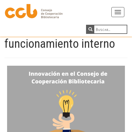
Toggle
navigati
funcionamiento interno