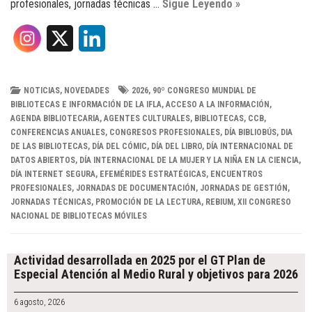
profesionales, jornadas técnicas …
Sigue Leyendo »
X
L
i
n
NOTICIAS
,
NOVEDADES
2026
,
90º CONGRESO MUNDIAL DE
BIBLIOTECAS E INFORMACIÓN DE LA IFLA
,
ACCESO A LA INFORMACIÓN
,
k
AGENDA BIBLIOTECARIA
,
AGENTES CULTURALES
,
BIBLIOTECAS
,
CCB
,
CONFERENCIAS ANUALES
,
CONGRESOS PROFESIONALES
,
DÍA BIBLIOBÚS
,
DIA
e
DE LAS BIBLIOTECAS
,
DÍA DEL CÓMIC
,
DÍA DEL LIBRO
,
DÍA INTERNACIONAL DE
DATOS ABIERTOS
,
DÍA INTERNACIONAL DE LA MUJER Y LA NIÑA EN LA CIENCIA
,
d
DÍA INTERNET SEGURA
,
EFEMÉRIDES ESTRATÉGICAS
,
ENCUENTROS
PROFESIONALES
,
JORNADAS DE DOCUMENTACIÓN
,
JORNADAS DE GESTIÓN
,
I
JORNADAS TÉCNICAS
,
PROMOCIÓN DE LA LECTURA
,
REBIUM
,
XII CONGRESO
NACIONAL DE BIBLIOTECAS MÓVILES
n
Post
navigation
Actividad desarrollada en 2025 por el GT Plan de
Especial Atención al Medio Rural y objetivos para 2026
6 agosto, 2026