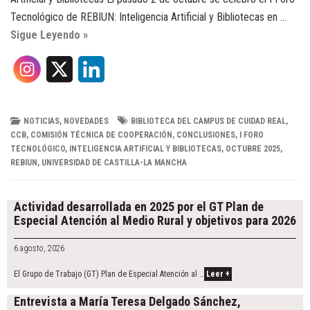
Tecnológico de REBIUN: Inteligencia Artificial y Bibliotecas en …
Sigue Leyendo »
X
L
i
n
NOTICIAS
,
NOVEDADES
BIBLIOTECA DEL CAMPUS DE CUIDAD REAL
,
CCB
,
COMISIÓN TÉCNICA DE COOPERACIÓN
,
CONCLUSIONES
,
I FORO
k
TECNOLÓGICO
,
INTELIGENCIA ARTIFICIAL Y BIBLIOTECAS
,
OCTUBRE 2025
,
REBIUN
,
UNIVERSIDAD DE CASTILLA-LA MANCHA
e
Post
d
navigation
Actividad desarrollada en 2025 por el GT Plan de
Especial Atención al Medio Rural y objetivos para 2026
I
6 agosto, 2026
n
El Grupo de Trabajo (GT) Plan de Especial Atención al …
Leer +
Entrevista a María Teresa Delgado Sánchez,