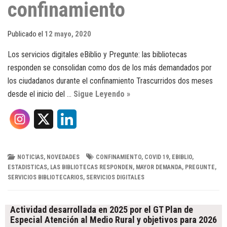
confinamiento
Publicado el
12 mayo, 2020
Los servicios digitales eBiblio y Pregunte: las bibliotecas
responden se consolidan como dos de los más demandados por
los ciudadanos durante el confinamiento Trascurridos dos meses
desde el inicio del …
Sigue Leyendo »
X
L
i
n
NOTICIAS
,
NOVEDADES
CONFINAMIENTO
,
COVID 19
,
EBIBLIO
,
ESTADISTICAS
,
LAS BIBLIOTECAS RESPONDEN
,
MAYOR DEMANDA
,
PREGUNTE
,
k
SERVICIOS BIBLIOTECARIOS
,
SERVICIOS DIGITALES
Post
e
navigation
Actividad desarrollada en 2025 por el GT Plan de
d
Especial Atención al Medio Rural y objetivos para 2026