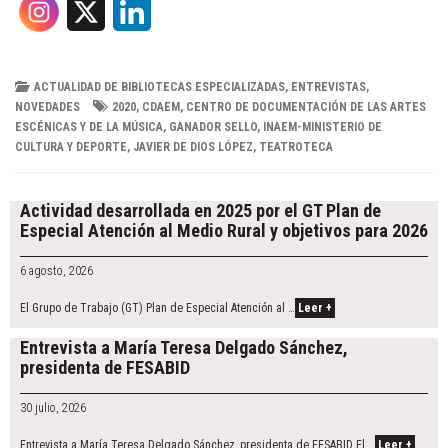
X
L
i
n
ACTUALIDAD DE BIBLIOTECAS ESPECIALIZADAS
,
ENTREVISTAS
,
NOVEDADES
2020
,
CDAEM
,
CENTRO DE DOCUMENTACIÓN DE LAS ARTES
k
ESCÉNICAS Y DE LA MÚSICA
,
GANADOR SELLO
,
INAEM-MINISTERIO DE
CULTURA Y DEPORTE
,
JAVIER DE DIOS LÓPEZ
,
TEATROTECA
e
Post
d
navigation
Actividad desarrollada en 2025 por el GT Plan de
Especial Atención al Medio Rural y objetivos para 2026
I
6 agosto, 2026
n
El Grupo de Trabajo (GT) Plan de Especial Atención al …
Leer +
Entrevista a María Teresa Delgado Sánchez,
presidenta de FESABID
30 julio, 2026
Entrevista a María Teresa Delgado Sánchez, presidenta de FESABID El …
Leer +