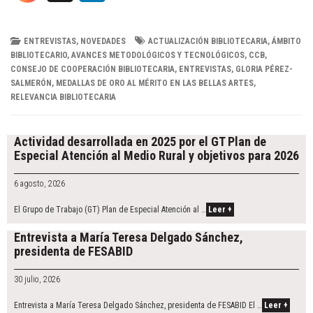
i
n
ENTREVISTAS
,
NOVEDADES
ACTUALIZACIÓN BIBLIOTECARIA
,
ÁMBITO
BIBLIOTECARIO
,
AVANCES METODOLÓGICOS Y TECNOLÓGICOS
,
CCB
,
k
CONSEJO DE COOPERACIÓN BIBLIOTECARIA
,
ENTREVISTAS
,
GLORIA PÉREZ-
SALMERÓN
,
MEDALLAS DE ORO AL MÉRITO EN LAS BELLAS ARTES
,
e
RELEVANCIA BIBLIOTECARIA
Post
d
navigation
Actividad desarrollada en 2025 por el GT Plan de
I
Especial Atención al Medio Rural y objetivos para 2026
n
6 agosto, 2026
El Grupo de Trabajo (GT) Plan de Especial Atención al …
Leer +
Entrevista a María Teresa Delgado Sánchez,
presidenta de FESABID
30 julio, 2026
Entrevista a María Teresa Delgado Sánchez, presidenta de FESABID El …
Leer +