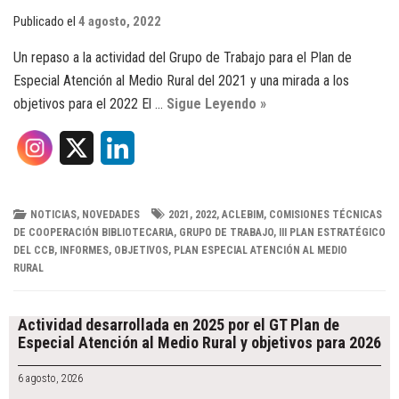
Publicado el
4 agosto, 2022
Un repaso a la actividad del Grupo de Trabajo para el Plan de
Especial Atención al Medio Rural del 2021 y una mirada a los
objetivos para el 2022 El …
Sigue Leyendo »
X
L
i
n
NOTICIAS
,
NOVEDADES
2021
,
2022
,
ACLEBIM
,
COMISIONES TÉCNICAS
DE COOPERACIÓN BIBLIOTECARIA
,
GRUPO DE TRABAJO
,
III PLAN ESTRATÉGICO
k
DEL CCB
,
INFORMES
,
OBJETIVOS
,
PLAN ESPECIAL ATENCIÓN AL MEDIO
RURAL
e
Post
d
navigation
Actividad desarrollada en 2025 por el GT Plan de
Especial Atención al Medio Rural y objetivos para 2026
I
6 agosto, 2026
n