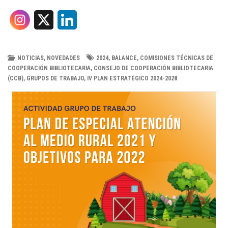
X
L
i
n
NOTICIAS
,
NOVEDADES
2024
,
BALANCE
,
COMISIONES TÉCNICAS DE
COOPERACIÓN BIBLIOTECARIA
,
CONSEJO DE COOPERACIÓN BIBLIOTECARIA
k
(CCB)
,
GRUPOS DE TRABAJO
,
IV PLAN ESTRATÉGICO 2024-2028
e
d
I
n