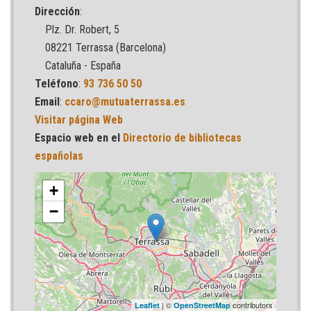
Dirección
:
Plz. Dr. Robert, 5
08221 Terrassa (Barcelona)
Cataluña - España
Teléfono
:
93 736 50 50
Email
:
ccaro@mutuaterrassa.es
Visitar página Web
Espacio web en el
Directorio de bibliotecas
españolas
+
−
| ©
contributors
Leaflet
OpenStreetMap