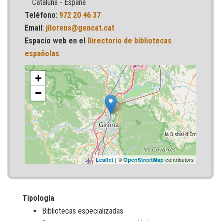
Cataluña - España
Teléfono
:
972 20 46 37
Email
:
jllorens@gencat.cat
Espacio web en el
Directorio de bibliotecas
españolas
+
−
| ©
contributors
Leaflet
OpenStreetMap
Tipología
:
Bibliotecas especializadas