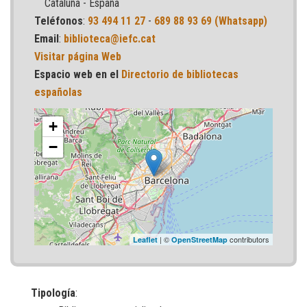
Cataluña - España
Teléfonos
:
93 494 11 27
-
689 88 93 69 (Whatsapp)
Email
:
biblioteca@iefc.cat
Visitar página Web
Espacio web en el
Directorio de bibliotecas
españolas
+
−
| ©
contributors
Leaflet
OpenStreetMap
Tipología
: