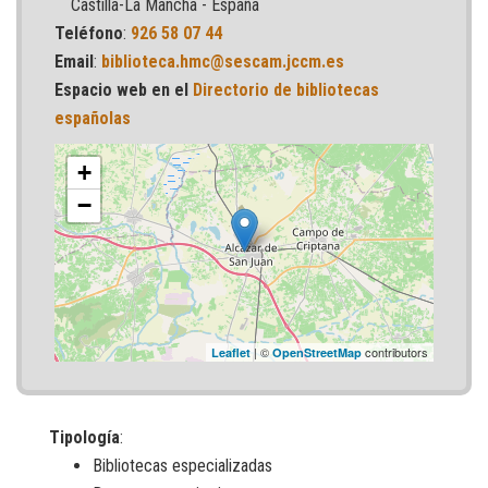
Castilla-La Mancha - España
Teléfono
:
926 58 07 44
Email
:
biblioteca.hmc@sescam.jccm.es
Espacio web en el
Directorio de bibliotecas
españolas
+
−
| ©
contributors
Leaflet
OpenStreetMap
Tipología
:
Bibliotecas especializadas