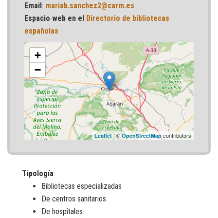
Email
:
mariab.sanchez2@carm.es
Espacio web en el
Directorio de bibliotecas
españolas
+
−
| ©
contributors
Leaflet
OpenStreetMap
Tipología
:
Bibliotecas especializadas
De centros sanitarios
De hospitales