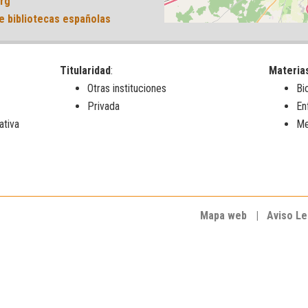
org
e bibliotecas españolas
Titularidad
:
Materia
Otras instituciones
Bi
Privada
En
ativa
Me
Mapa web
|
Aviso Le