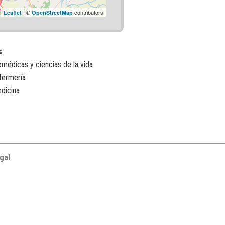
| ©
contributors
Leaflet
OpenStreetMap
s
:
omédicas y ciencias de la vida
fermería
dicina
gal