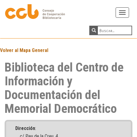
Toggle
navigati
Volver al Mapa General
Biblioteca del Centro de
Información y
Documentación del
Memorial Democrático
Dirección
:
c/ Peu de la Creu, 4