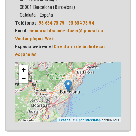
08001 Barcelona (Barcelona)
Cataluña - España
Teléfonos
:
93 634 73 75
-
93 634 73 54
Email
:
memorial.documentacio@gencat.cat
Visitar página Web
Espacio web en el
Directorio de bibliotecas
españolas
+
−
| ©
contributors
Leaflet
OpenStreetMap