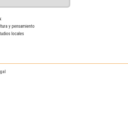
s
:
ltura y pensamiento
tudios locales
gal