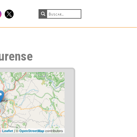
tagram
Twitter
Ourense
| ©
contributors
Leaflet
OpenStreetMap