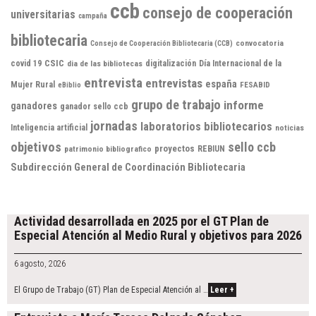
ccb
consejo de cooperación
universitarias
campaña
bibliotecaria
convocatoria
Consejo de Cooperación Bibliotecaria (CCB)
CSIC
covid 19
dia de las bibliotecas
digitalización
Día Internacional de la
entrevista
entrevistas
españa
Mujer Rural
FESABID
eBiblio
grupo de trabajo
informe
ganadores
ganador sello ccb
jornadas
laboratorios bibliotecarios
Inteligencia artificial
noticias
objetivos
sello ccb
proyectos
patrimonio bibliografico
REBIUN
Subdirección General de Coordinación Bibliotecaria
Actividad desarrollada en 2025 por el GT Plan de
Especial Atención al Medio Rural y objetivos para 2026
6 agosto, 2026
El Grupo de Trabajo (GT) Plan de Especial Atención al …
Leer +